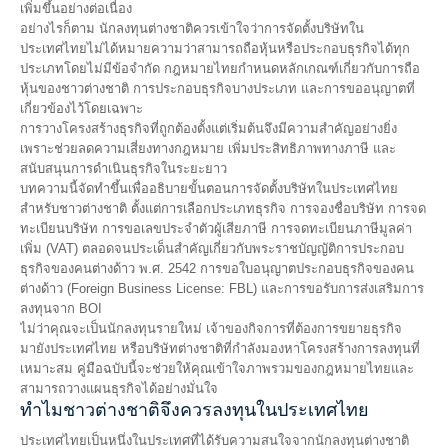
เพิ่มขึ้นอย่างต่อเนื่อง
อย่างไรก็ตาม นักลงทุนต่างชาติควรเข้าใจว่าการจัดตั้งบริษัทใน
ประเทศไทยไม่ได้หมายความว่าสามารถถือหุ้นหรือประกอบธุรกิจได้ทุก
ประเภทโดยไม่มีข้อจำกัด กฎหมายไทยกำหนดหลักเกณฑ์เกี่ยวกับการถือ
หุ้นของชาวต่างชาติ การประกอบธุรกิจบางประเภท และการขออนุญาตที่
เกี่ยวข้องไว้โดยเฉพาะ
การวางโครงสร้างธุรกิจที่ถูกต้องตั้งแต่เริ่มต้นจึงมีความสำคัญอย่างยิ่ง
เพราะช่วยลดความเสี่ยงทางกฎหมาย เพิ่มประสิทธิภาพทางภาษี และ
สนับสนุนการดำเนินธุรกิจในระยะยาว
บทความนี้จัดทำขึ้นเพื่ออธิบายขั้นตอนการจัดตั้งบริษัทในประเทศไทย
สำหรับชาวต่างชาติ ตั้งแต่การเลือกประเภทธุรกิจ การจองชื่อบริษัท การจด
ทะเบียนบริษัท การขอเลขประจำตัวผู้เสียภาษี การจดทะเบียนภาษีมูลค่า
เพิ่ม (VAT) ตลอดจนประเด็นสำคัญเกี่ยวกับพระราชบัญญัติการประกอบ
ธุรกิจของคนต่างด้าว พ.ศ. 2542 การขอใบอนุญาตประกอบธุรกิจของคน
ต่างด้าว (Foreign Business License: FBL) และการขอรับการส่งเสริมการ
ลงทุนจาก BOI
ไม่ว่าคุณจะเป็นนักลงทุนรายใหม่ เจ้าของกิจการที่ต้องการขยายธุรกิจ
มายังประเทศไทย หรือบริษัทต่างชาติที่กำลังมองหาโครงสร้างการลงทุนที่
เหมาะสม คู่มือฉบับนี้จะช่วยให้คุณเข้าใจภาพรวมของกฎหมายไทยและ
สามารถวางแผนธุรกิจได้อย่างมั่นใจ
ทำไมชาวต่างชาติจึงควรลงทุนในประเทศไทย
ประเทศไทยเป็นหนึ่งในประเทศที่ได้รับความสนใจจากนักลงทุนต่างชาติ