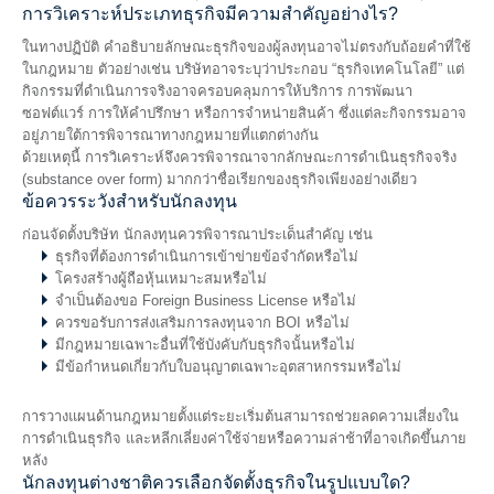
การวิเคราะห์ประเภทธุรกิจมีความสำคัญอย่างไร?
ในทางปฏิบัติ คำอธิบายลักษณะธุรกิจของผู้ลงทุนอาจไม่ตรงกับถ้อยคำที่ใช้
ในกฎหมาย ตัวอย่างเช่น บริษัทอาจระบุว่าประกอบ “ธุรกิจเทคโนโลยี” แต่
กิจกรรมที่ดำเนินการจริงอาจครอบคลุมการให้บริการ การพัฒนา
ซอฟต์แวร์ การให้คำปรึกษา หรือการจำหน่ายสินค้า ซึ่งแต่ละกิจกรรมอาจ
อยู่ภายใต้การพิจารณาทางกฎหมายที่แตกต่างกัน
ด้วยเหตุนี้ การวิเคราะห์จึงควรพิจารณาจากลักษณะการดำเนินธุรกิจจริง
(substance over form) มากกว่าชื่อเรียกของธุรกิจเพียงอย่างเดียว
ข้อควรระวังสำหรับนักลงทุน
ก่อนจัดตั้งบริษัท นักลงทุนควรพิจารณาประเด็นสำคัญ เช่น
ธุรกิจที่ต้องการดำเนินการเข้าข่ายข้อจำกัดหรือไม่
โครงสร้างผู้ถือหุ้นเหมาะสมหรือไม่
จำเป็นต้องขอ Foreign Business License หรือไม่
ควรขอรับการส่งเสริมการลงทุนจาก BOI หรือไม่
มีกฎหมายเฉพาะอื่นที่ใช้บังคับกับธุรกิจนั้นหรือไม่
มีข้อกำหนดเกี่ยวกับใบอนุญาตเฉพาะอุตสาหกรรมหรือไม่
การวางแผนด้านกฎหมายตั้งแต่ระยะเริ่มต้นสามารถช่วยลดความเสี่ยงใน
การดำเนินธุรกิจ และหลีกเลี่ยงค่าใช้จ่ายหรือความล่าช้าที่อาจเกิดขึ้นภาย
หลัง
นักลงทุนต่างชาติควรเลือกจัดตั้งธุรกิจในรูปแบบใด?