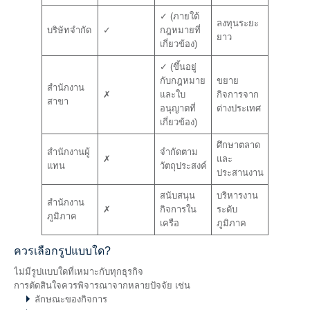
✓ (ภายใต้
ลงทุนระยะ
บริษัทจำกัด
✓
กฎหมายที่
ยาว
เกี่ยวข้อง)
✓ (ขึ้นอยู่
กับกฎหมาย
ขยาย
สำนักงาน
✗
และใบ
กิจการจาก
สาขา
อนุญาตที่
ต่างประเทศ
เกี่ยวข้อง)
ศึกษาตลาด
สำนักงานผู้
จำกัดตาม
✗
และ
แทน
วัตถุประสงค์
ประสานงาน
สนับสนุน
บริหารงาน
สำนักงาน
✗
กิจการใน
ระดับ
ภูมิภาค
เครือ
ภูมิภาค
ควรเลือกรูปแบบใด?
ไม่มีรูปแบบใดที่เหมาะกับทุกธุรกิจ
การตัดสินใจควรพิจารณาจากหลายปัจจัย เช่น
ลักษณะของกิจการ