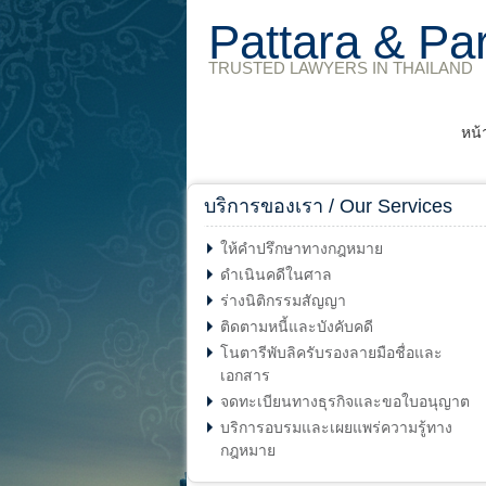
Pattara & Pa
TRUSTED LAWYERS IN THAILAND
หน้
บริการของเรา / Our Services
ให้คำปรึกษาทางกฎหมาย
ดำเนินคดีในศาล
ร่างนิติกรรมสัญญา
ติดตามหนี้และบังคับคดี
โนตารีพับลิครับรองลายมือชื่อและ
เอกสาร
จดทะเบียนทางธุรกิจและขอใบอนุญาต
บริการอบรมและเผยแพร่ความรู้ทาง
กฎหมาย