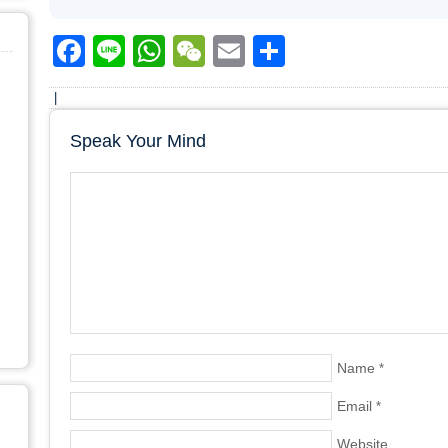
Facebook
Line
WhatsApp
WeChat
Email
Share
|
Speak Your Mind
Name
*
Email
*
Website