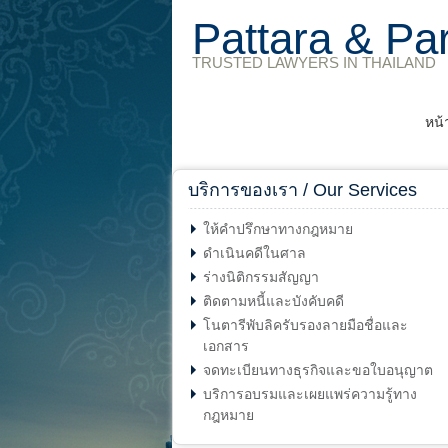
Pattara & Pa
TRUSTED LAWYERS IN THAILAND
หน้
บริการของเรา / Our Services
ให้คำปรึกษาทางกฎหมาย
ดำเนินคดีในศาล
ร่างนิติกรรมสัญญา
ติดตามหนี้และบังคับคดี
โนตารีพับลิครับรองลายมือชื่อและ
เอกสาร
จดทะเบียนทางธุรกิจและขอใบอนุญาต
บริการอบรมและเผยแพร่ความรู้ทาง
กฎหมาย