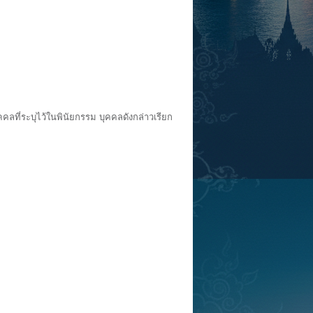
ลที่ระบุไว้ในพินัยกรรม บุคคลดังกล่าวเรียก