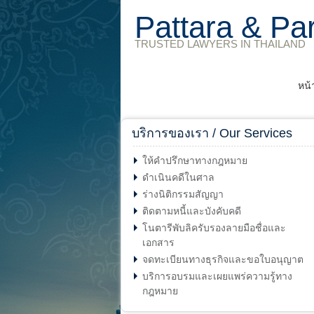
Pattara & Pa
TRUSTED LAWYERS IN THAILAND
หน้
บริการของเรา / Our Services
ให้คำปรึกษาทางกฎหมาย
ดำเนินคดีในศาล
ร่างนิติกรรมสัญญา
ติดตามหนี้และบังคับคดี
โนตารีพับลิครับรองลายมือชื่อและ
เอกสาร
จดทะเบียนทางธุรกิจและขอใบอนุญาต
บริการอบรมและเผยแพร่ความรู้ทาง
กฎหมาย