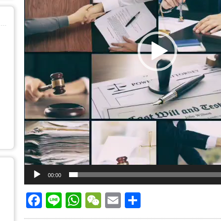
00:00
Facebook
Line
WhatsApp
WeChat
Email
Share