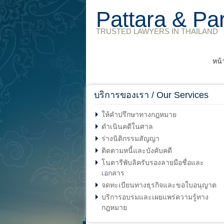
Pattara & Pa
TRUSTED LAWYERS IN THAILAND
หน้
บริการของเรา / Our Services
ให้คำปรึกษาทางกฎหมาย
ดำเนินคดีในศาล
ร่างนิติกรรมสัญญา
ติดตามหนี้และบังคับคดี
โนตารีพับลิครับรองลายมือชื่อและ
เอกสาร
จดทะเบียนทางธุรกิจและขอใบอนุญาต
บริการอบรมและเผยแพร่ความรู้ทาง
กฎหมาย