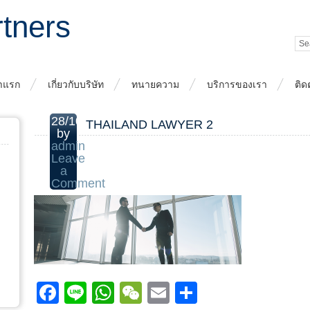
rtners
าแรก
เกี่ยวกับบริษัท
ทนายความ
บริการของเรา
ติด
28/10/2017
THAILAND LAWYER 2
by
admin
Leave
a
Comment
Facebook
Line
WhatsApp
WeChat
Email
Share