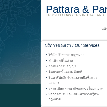
Pattara & Pa
TRUSTED LAWYERS IN THAILAND
หน้
บริการของเรา / Our Services
ให้คำปรึกษาทางกฎหมาย
ดำเนินคดีในศาล
ร่างนิติกรรมสัญญา
ติดตามหนี้และบังคับคดี
โนตารีพับลิครับรองลายมือชื่อและ
เอกสาร
จดทะเบียนทางธุรกิจและขอใบอนุญาต
บริการอบรมและเผยแพร่ความรู้ทาง
กฎหมาย